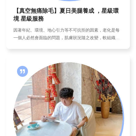
【真空無痛除毛】夏日美腿養成 ，星級環
境 星級服務
因著年紀、環境、地心引力等不可抗拒的因素，老化是每
一個人必然會面臨的問題，肌膚狀況隨之改變，軟組織逐
漸流失，讓臉部肌肉張力消退，出現大面積坍塌， 「鬆
弛」、「下垂」、「皺紋」等跡象，不知不覺悄悄爬上臉
龐，相對的產生臉部輪廓線模糊，甚至出現嘴邊肉的樣
態，此時採取重建流失的體積與重塑鬆弛位移的皮膚， 是
對抗老化最有效率的選擇。