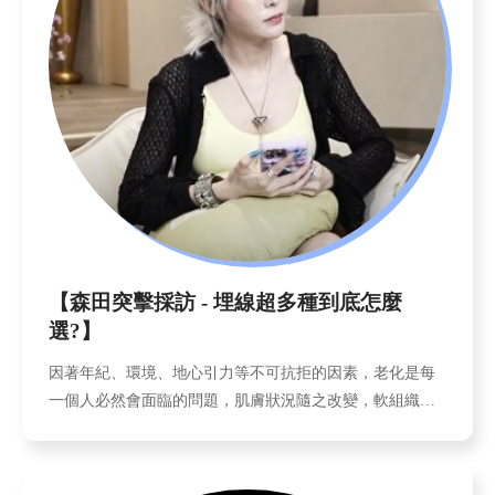
【森田突擊採訪 - 埋線超多種到底怎麼
選?】
因著年紀、環境、地心引力等不可抗拒的因素，老化是每
一個人必然會面臨的問題，肌膚狀況隨之改變，軟組織逐
漸流失，讓臉部肌肉張力消退，出現大面積坍塌， 「鬆
弛」、「下垂」、「皺紋」等跡象，不知不覺悄悄爬上臉
龐，相對的產生臉部輪廓線模糊，甚至出現嘴邊肉的樣