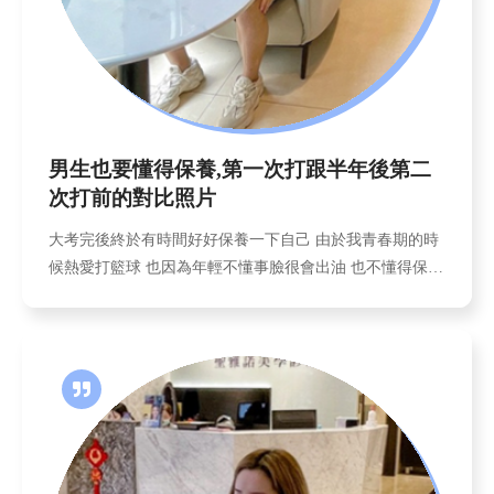
男生也要懂得保養,第一次打跟半年後第二
次打前的對比照片
大考完後終於有時間好好保養一下自己 由於我青春期的時
候熱愛打籃球 也因為年輕不懂事臉很會出油 也不懂得保養
長痘痘就擠! 覺得臉油就買控油的洗面乳一天洗四五次 後
來女同學看我這樣臉越來越嚴重 建議我去他做臉的地方清
粉刺...