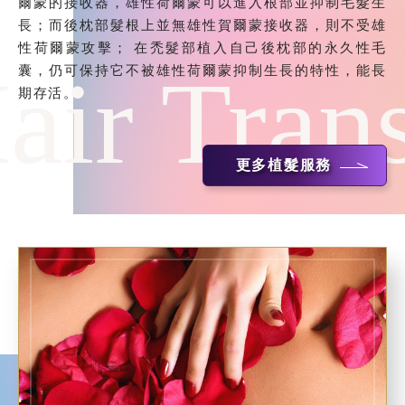
爾蒙的接收器，雄性荷爾蒙可以進入根部並抑制毛髮生
長；而後枕部髮根上並無雄性賀爾蒙接收器，則不受雄
性荷爾蒙攻擊； 在禿髮部植入自己後枕部的永久性毛
air Tran
囊，仍可保持它不被雄性荷爾蒙抑制生長的特性，能長
期存活。
更多植髮服務