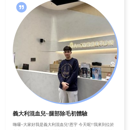
態，此時採取重建流失的體積與重塑鬆弛位移的皮膚， 是
對抗老化最有效率的選擇。
義大利混血兒~腿部除毛初體驗
嗨囉~大家好我是義大利混血兒!恩宇 今天呢!!我來到位於