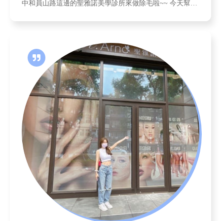
中和員山路這邊的聖雅諾美學診所來做除毛啦~~ 今天幫我
諮詢的醫師是李成軒醫師!!!也是聖雅諾的院長，李醫師很
親切也很溫柔，會慢慢說明療程的過程及注意事項，有問
題都可以問李醫師呦~~ 聖雅諾是使用真空除毛，是有國家
認證的永久性除毛呦， 真的有被認證可以永久性減少毛
量!!以前都用刮得這樣很容易造成毛囊炎，今天就是要來解
決個問題啦!!!!!!!