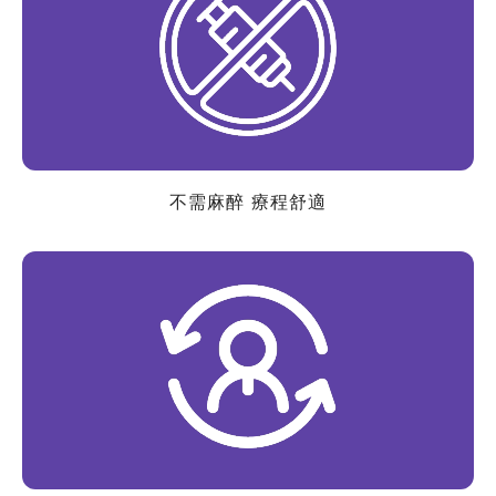
不需麻醉 療程舒適