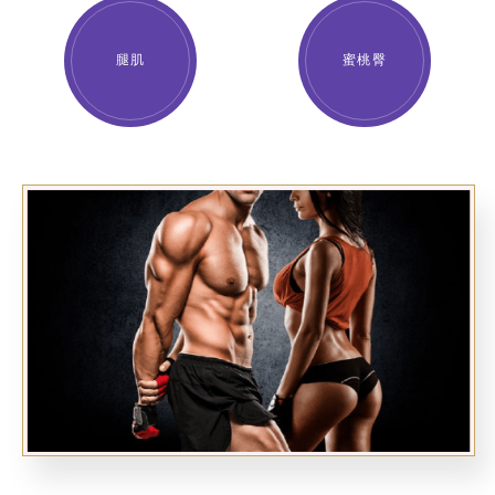
腿肌
蜜桃臀