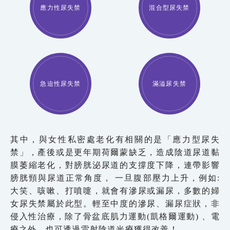
應力性尿失禁
混合型尿失禁
急迫性尿失禁
滿溢尿失禁
其中，與女性私密處老化有相關的是「應力型尿失
禁」，產後或是更年期荷爾蒙缺乏，造成陰道尿道黏
膜萎縮老化，對膀胱泌尿道的支撐度下降，連帶影響
膀胱頸與尿道正常角度， 一旦腹部壓力上升，例如:
大笑、咳嗽、打噴嚏，就會有滲尿或漏尿，多數的婦
女尿失禁屬於此型。輕至中度的滲尿、漏尿症狀，非
侵入性治療，除了骨盆底肌力運動(凱格爾運動) 、電
療之外，也可透過雷射陰道光療獲得改善！