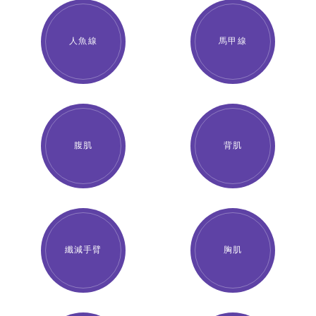
人魚線
馬甲線
腹肌
背肌
纖減手臂
胸肌