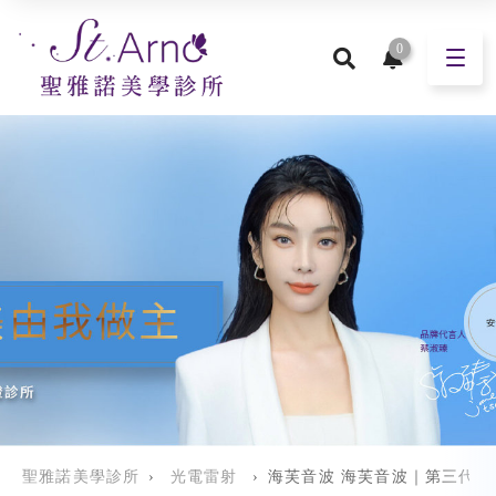
0
聖雅諾美學診所
›
光電雷射
›
海芙音波 海芙音波｜第三代海芙音波