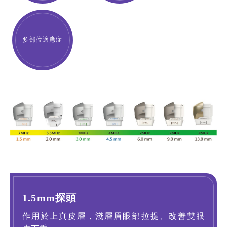
多部位適應症
1.5mm探頭
作用於上真皮層，淺層眉眼部拉提、改善雙眼