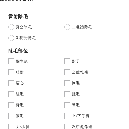
雷射除毛
真空除毛
二極體除毛
彩衝光除毛
除毛部位
髮際線
鬍子
腮鬍
全臉雜毛
眉心
胸毛
腹毛
肚毛
背毛
臀毛
腋毛
上/下手臂
大/小腿
私密處修邊