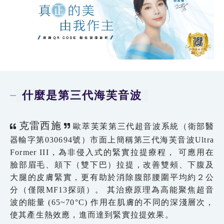
什麼是第三代海芙音波
克雷西施
歐萃芙茉第三代超音波系統（衛部醫
器輸字第030694號）市面上簡稱第三代海芙音波Ultra
Former III，為非侵入式的緊實拉提療程， 可應用在
臉部眉毛、頦下（雙下巴）拉提，改善雙頰、下腹及
大腿的皮膚緊實，更有助於消除腹部腰圍平均約２公
分（僅限MF13探頭）。 其治療原理為高能聚焦超音
波的能量 (65~70°C) 作用在肌膚的不同的深淺層次，
使其產生熱效應，進而達到緊實拉提效果。