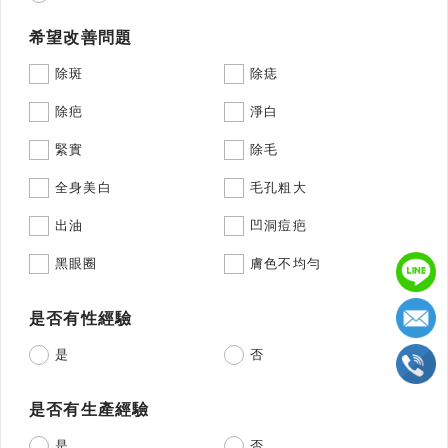
希望改善問題
除斑
除痣
除疤
淨白
緊實
除毛
全身美白
毛孔粗大
出油
凹洞痘疤
黑眼圈
膚色不均勻
是否有性經驗
是
否
是否有生產經驗
是
否