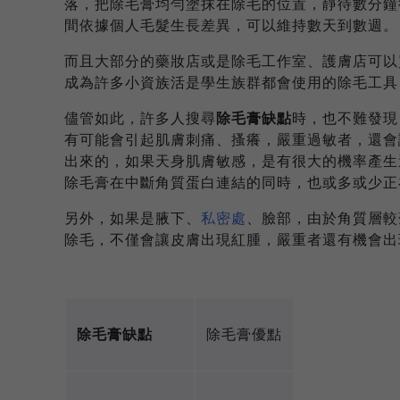
落，把除毛膏均勻塗抹在除毛的位置，靜待數分鐘
間依據個人毛髮生長差異，可以維持數天到數週。
而且大部分的藥妝店或是除毛工作室、護膚店可以
成為許多小資族活是學生族群都會使用的除毛工具
儘管如此，許多人搜尋
除毛膏缺點
時，也不難發現
有可能會引起肌膚刺痛、搔癢，嚴重過敏者，還會
出來的，如果天身肌膚敏感，是有很大的機率產生
除毛膏在中斷角質蛋白連結的同時，也或多或少正
另外，如果是腋下、
私密處
、臉部，由於角質層較
除毛，不僅會讓皮膚出現紅腫，嚴重者還有機會出
除毛膏缺點
除毛膏優點