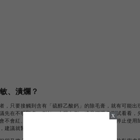
敏、潰爛？
者，只要接觸到含有「硫醇乙酸鈣」的除毛膏，就有可能出
議先在不明顯處，例如：小腿內側，或是腳踝處測試看看，
X
會不會紅、腫、熱，如果肌膚有任何不舒服，就要停止使用
，建議就醫並查看原因。