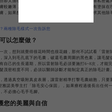
但卻又擔心私密處的毛髮露出，所以想用除毛膏去除私密處
膚較嫩薄，再加上靠近女性私密處，如果除毛膏沒有塗抹在
膚，如果想要去除私密處的毛髮，我們建議最好尋求其他除
？兩種除毛樣式一次告訴您
可以怎麼做？
一次，想到就覺得很花時間也很花錢，那何不試試看「雷射
，深入到毛孔底下的毛囊，破還毛囊周圍的黑色素，讓毛髮
有自己的生長週期，所以雷射除毛必須要施打6~8次，才能
髮茂密程度不同，必須以醫師診斷才能制定真正的除毛計畫
，透過真空吸附真皮表層，讓雷射精準打擊毛囊細胞，只要
，聖雅諾美學主打「除毛安心保固」，如果療程過後長出任何
，不必擔心毛手毛腳。
呵護您的美麗與自信