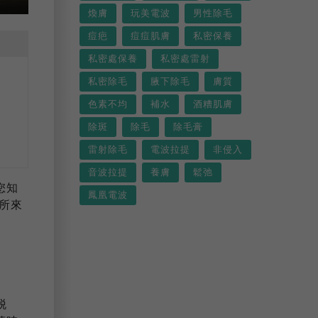
煥膚
玩美電波
男性除毛
痘疤
痘痘肌膚
私密保養
私密處保養
私密處雷射
私密除毛
腋下除毛
膚質
色素不均
補水
酒糟肌膚
除斑
除毛
除毛膏
雷射除毛
電波拉提
非侵入
音波拉提
養膚
鬆弛
您知
鳳凰電波
所來
脱