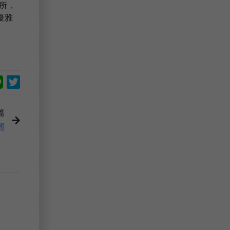
所，
優雅
篇
麗
關聯