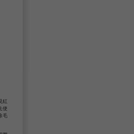
現紅
先使
除毛