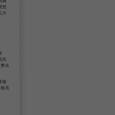
周圍
理想
毛方
除
從此
完整去
。
重複
一根毛