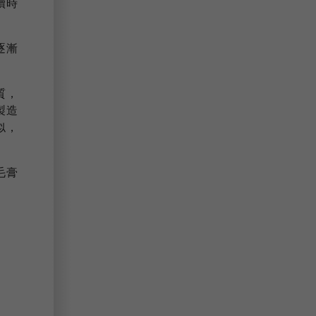
續時
逐漸
質，
製造
似，
毛膏