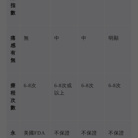
指
數
痛
無
中
中
明顯
感
有
無
療
6-8次
6-8次或
6-8次
6-8次
程
以上
次
數
永
美國FDA
不保證
不保證
不保證