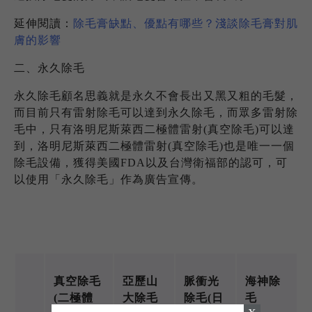
延伸閱讀：
除毛膏缺點、優點有哪些？淺談除毛膏對肌
膚的影響
二、永久除毛
永久除毛顧名思義就是永久不會長出又黑又粗的毛髮，
而目前只有雷射除毛可以達到永久除毛，而眾多雷射除
毛中，只有洛明尼斯萊西二極體雷射(真空除毛)可以達
到，洛明尼斯萊西二極體雷射(真空除毛)也是唯一一個
除毛設備，獲得美國FDA以及台灣衛福部的認可，可
以使用「永久除毛」作為廣告宣傳。
真空除毛
亞歷山
脈衝光
海神除
(二極體
大除毛
除毛(日
毛