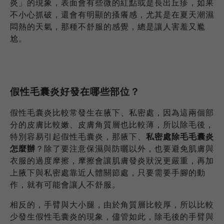
炎」的現象，表面會有些微的紅點或是長出丘疹，如果
不小心抓破，還會有明顯的搔癢感，尤其是在夏天潮濕
悶熱的天氣，那種不舒服的感覺，總是讓人害羞又尷
尬。
假性毛囊炎好發在哪些部位？
假性毛囊炎比較常發生在腋下、私密處，因為這兩個部
分的皮膚比較嫩、皮膚角質層也比較薄，所以除毛後，
特別容易引起假性毛囊炎，那腋下、
私密處除毛毛囊炎
怎麼辦
？除了要注意保濕與防曬以外，也要避免肌膚與
衣服的過度摩擦，摩擦會讓肌膚發炎狀況更嚴重，再加
上腋下與私密處靠近人體關節處，只要需要手腳的動
作，就有可能會讓人不舒服。
相反的，手臂與大小腿，由於角質層比較厚，所以比較
少發生假性毛囊炎的現象，儘管如此，除毛後的手臂與