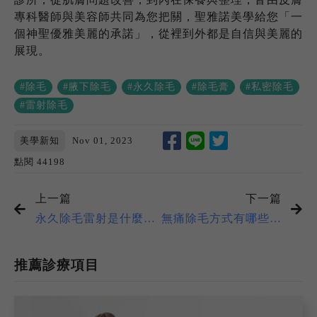
專科醫師與美容師共同為您把關，聖雅諾美學給您「一
個神聖優雅美麗的承諾」，從裡到外都是自信與美麗的
展現。
#除毛
#腋下除毛
#永久除毛
#除毛膏
#私密除毛
#雷射除毛
美學新知
Nov 01, 2023
點閱 44198
上一篇
下一篇
永久除毛雷射是什麼？
無痛除毛方式有哪些？
解析關於雷射除毛及費
一次搞懂常見除毛方式
用的大小事
的優缺點
關