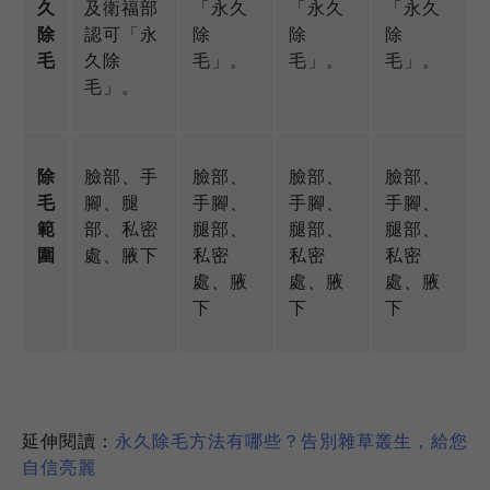
久
及衛福部
「永久
「永久
「永久
除
認可「永
除
除
除
毛
久除
毛」。
毛」。
毛」。
毛」。
除
臉部、手
臉部、
臉部、
臉部、
毛
腳、腿
手腳、
手腳、
手腳、
範
部、私密
腿部、
腿部、
腿部、
圍
處、腋下
私密
私密
私密
處、腋
處、腋
處、腋
下
下
下
延伸閱讀：
永久除毛方法有哪些？告別雜草叢生，給您
自信亮麗