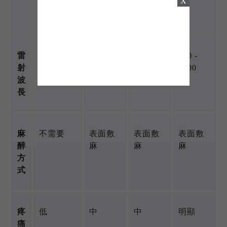
X
雷射)
(紫翠玉
式極光
雷射)
除毛)
雷
800 nm
755 nm
560 -
700 -
射
1200
1000
波
nm
nm
長
麻
不需要
表面敷
表面敷
表面敷
醉
麻
麻
麻
方
式
疼
低
中
中
明顯
痛