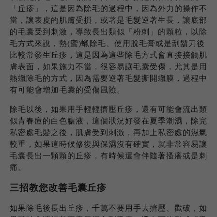
「丘疹」，這是因為除毛的過程中，因為外力的操作不
當，讓表皮的肌膚受損，或著是毛髮逆著生長，讓底部
的毛囊受到刺激，導致長出類似「粉刺」的顆粒，以除
毛方式來說，熱(蜜)蠟除毛、使用脫毛膏或是刮鬍刀後
比較常發生丘疹，這是因為這些除毛方式會直接接觸肌
膚表面，如果施力不當，很容易讓毛囊受傷，尤其是用
熱蠟除毛的方式，因為需要逆著毛髮撕開蠟膜，過程中
有可能會增加毛囊的受傷風險。
除毛以後，如果用手輕輕擠壓丘疹，還有可能會流出類
似青春痘的白色膿液，這個狀況好發在夏季潮濕，除完
私密處毛髮之後，肌膚受到刺激，再加上私密處的濕氣
較重，如果這時候修復與保濕沒有確實，就非常容易讓
毛囊長出一顆顆的丘疹，有時候還會伴隨著搔癢或是刺
痛。
三招教您改善毛囊丘疹
如果除毛後長出丘疹，千萬不要用手去擠壓、戳破，如