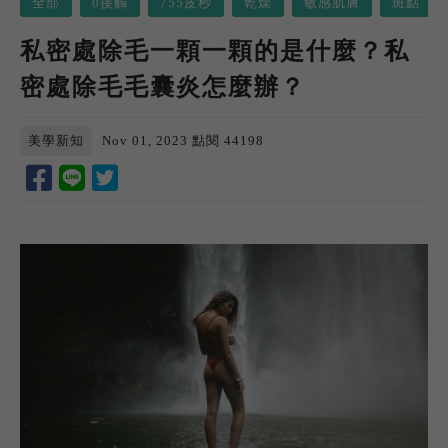
全部
0接觸
755皮秒
乾燥
敏感肌膚
斑點
私密處除毛一顆一顆的是什麼？私
密處除毛毛囊炎怎麼辦？
美學新知
Nov 01, 2023
點閱 44198